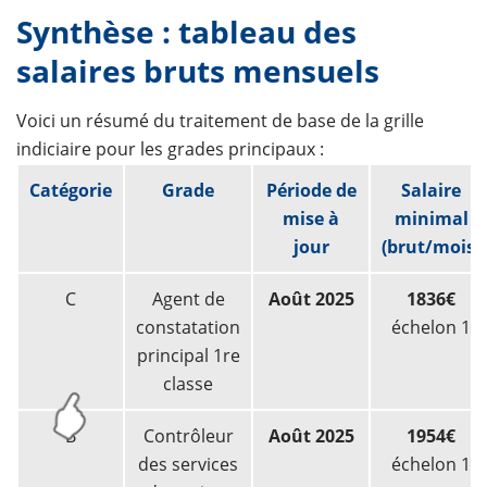
Synthèse : tableau des
salaires bruts mensuels
Voici un résumé du traitement de base de la grille
indiciaire pour les grades principaux :
Catégorie
Grade
Période de
Salaire
mise à
minimal
jour
(brut/mois)
C
Agent de
Août 2025
1836€
constatation
échelon 1
principal 1re
classe
B
Contrôleur
Août 2025
1954€
des services
échelon 1