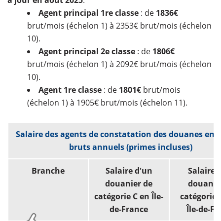
à jour en août 2025
.
Agent principal 1re classe
: de
1836€
brut/mois (échelon 1) à 2353€ brut/mois (échelon
10).
Agent principal 2e classe
: de
1806€
brut/mois (échelon 1) à 2092€ brut/mois (échelon
10).
Agent 1re classe
: de
1801€
brut/mois
(échelon 1) à 1905€ brut/mois (échelon 11).
Salaire des agents de constatation des douanes en c
bruts annuels (primes incluses)
Branche
Salaire d'un
Salaire 
douanier de
douanie
catégorie C en Île-
catégorie 
de-France
Île-de-F