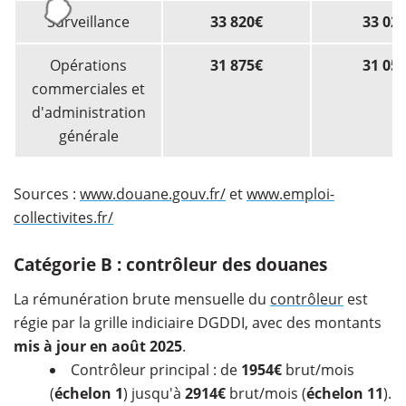
Surveillance
33 820€
33 02
Opérations
31 875€
31 05
commerciales et
d'administration
générale
Sources :
www.douane.gouv.fr/
et
www.emploi-
collectivites.fr/
Catégorie B : contrôleur des douanes
La rémunération brute mensuelle du
contrôleur
est
régie par la grille indiciaire DGDDI, avec des montants
mis à jour en août 2025
.
Contrôleur principal : de
1954€
brut/mois
(
échelon 1
) jusqu'à
2914€
brut/mois (
échelon 11
).