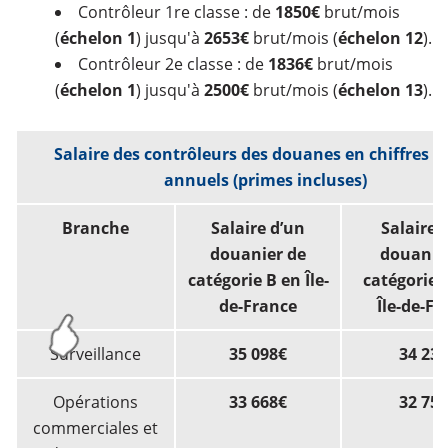
Contrôleur 1re classe : de
1850€
brut/mois
(
échelon 1
) jusqu'à
2653€
brut/mois (
échelon 12
).
Contrôleur 2e classe : de
1836€
brut/mois
(
échelon 1
) jusqu'à
2500€
brut/mois (
échelon 13
).
Salaire des contrôleurs des douanes en chiffres b
annuels (primes incluses)
Branche
Salaire d’un
Salaire 
douanier de
douanie
catégorie B en Île-
catégorie 
de-France
Île-de-Fr
Surveillance
35 098€
34 23
Opérations
33 668€
32 75
commerciales et