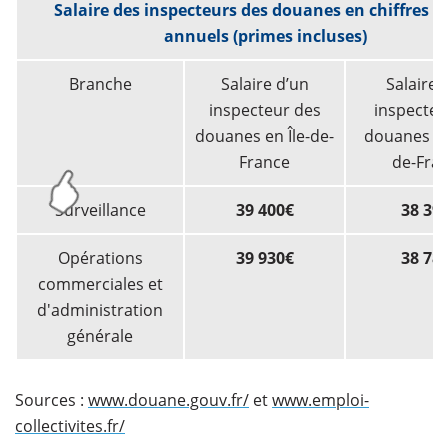
Salaire des inspecteurs des douanes en chiffres b
annuels (primes incluses)
Branche
Salaire d’un
Salaire 
inspecteur des
inspecteu
douanes en Île-de-
douanes ho
France
de-Fra
Surveillance
39 400€
38 39
Opérations
39 930€
38 78
commerciales et
d'administration
générale
Sources :
www.douane.gouv.fr/
et
www.emploi-
collectivites.fr/