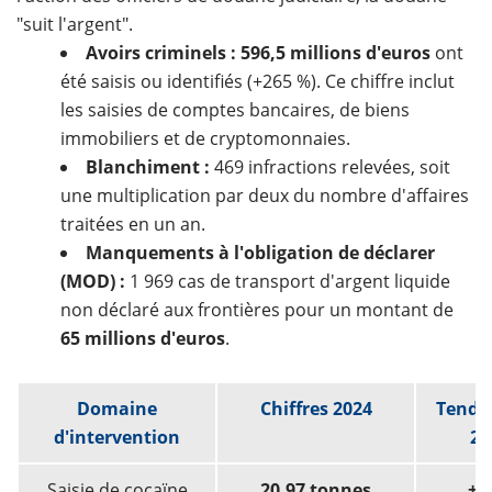
"suit l'argent".
Avoirs criminels :
596,5 millions d'euros
ont
été saisis ou identifiés (+265 %). Ce chiffre inclut
les saisies de comptes bancaires, de biens
immobiliers et de cryptomonnaies.
Blanchiment :
469 infractions relevées, soit
une multiplication par deux du nombre d'affaires
traitées en un an.
Manquements à l'obligation de déclarer
(MOD) :
1 969 cas de transport d'argent liquide
non déclaré aux frontières pour un montant de
65 millions d'euros
.
Domaine
Chiffres 2024
Tenda
d'intervention
20
Saisie de cocaïne
20,97 tonnes
+7