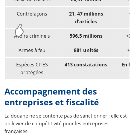
Contrefaçons
21, 47 millions
+
d'articles
Avoirs criminels
596,5 millions
+2
Armes à feu
881 unités
+1
Espèces CITES
413 constatations
En h
protégées
Accompagnement des
entreprises et fiscalité
La douane ne se contente pas de sanctionner ; elle est
un levier de compétitivité pour les entreprises
françaises.