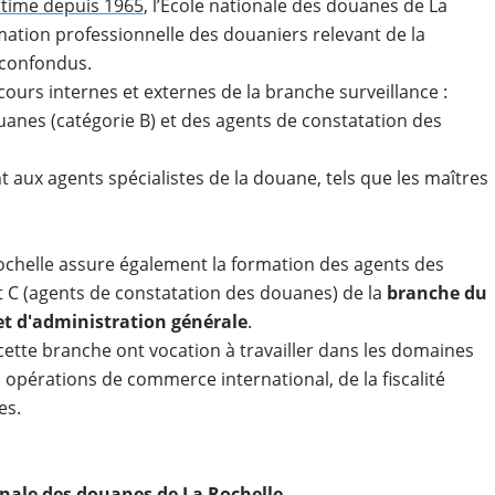
itime depuis 1965
, l’École nationale des douanes de La
mation professionnelle des douaniers relevant de la
 confondus.
cours internes et externes de la branche surveillance :
uanes (catégorie B) et des agents de constatation des
aux agents spécialistes de la douane, tels que les maîtres
ochelle assure également la formation des agents des
t C (agents de constatation des douanes) de la
branche du
et d'administration générale
.
cette branche ont vocation à travailler dans les domaines
opérations de commerce international, de la fiscalité
es.
onale des douanes de La Rochelle