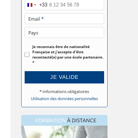
Téléphone
*
+33
Email
*
Pays
Je reconnais être de nationalité
Française et j'accepte d'être
recontacté(e) par une école partenaire.
*
JE VALIDE
* Informations obligatoires
Utilisation des données personnelles
FORMATION
À DISTANCE