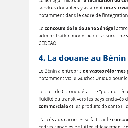
Le Sénégal mise sur
la facilitation du 
services douaniers y assurent
une survei
notamment dans le cadre de l’intégratio
Le
concours de la douane Sénégal
attir
administration moderne qui assure une sur
CEDEAO.
4. La douane au Bénin
Le Bénin a entrepris
de vastes réformes
p
notamment via le Guichet Unique pour l
Le port de Cotonou étant le "poumon écon
fluidité du transit vers les pays enclavés
commerciale
et les produits de santé illic
L'accès aux carrières se fait par le
concou
cadres capables de lutter efficacement c