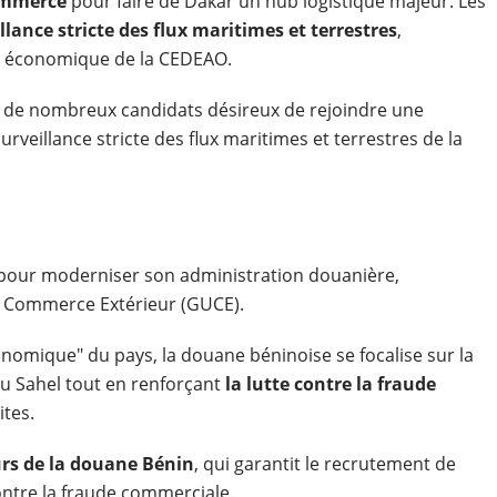
commerce
pour faire de Dakar un hub logistique majeur. Les
llance stricte des flux maritimes et terrestres
,
n économique de la CEDEAO.
e de nombreux candidats désireux de rejoindre une
veillance stricte des flux maritimes et terrestres de la
our moderniser son administration douanière,
e Commerce Extérieur (GUCE).
omique" du pays, la douane béninoise se focalise sur la
 du Sahel tout en renforçant
la lutte contre la fraude
ites.
rs de la douane Bénin
, qui garantit le recrutement de
ontre la fraude commerciale.