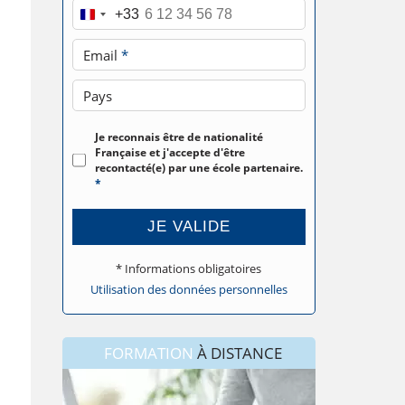
Téléphone
*
+33
Email
*
Pays
Je reconnais être de nationalité
Française et j'accepte d'être
recontacté(e) par une école partenaire.
*
JE VALIDE
* Informations obligatoires
Utilisation des données personnelles
FORMATION
À DISTANCE