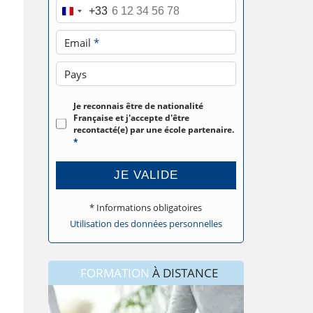
Téléphone
*
+33
Email
*
Pays
Je reconnais être de nationalité
Française et j'accepte d'être
recontacté(e) par une école partenaire.
*
JE VALIDE
* Informations obligatoires
Utilisation des données personnelles
FORMATION
À DISTANCE