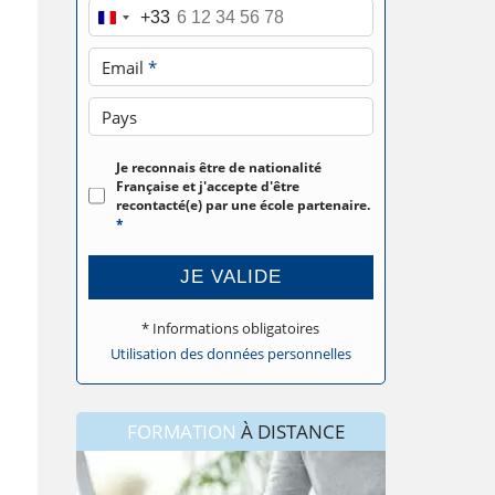
Téléphone
*
+33
Email
*
Pays
Je reconnais être de nationalité
Française et j'accepte d'être
recontacté(e) par une école partenaire.
*
JE VALIDE
* Informations obligatoires
Utilisation des données personnelles
FORMATION
À DISTANCE