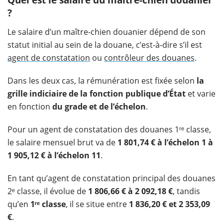
Quel est le salaire du maître-chien douanier
?
Le salaire d’un maître-chien douanier dépend de son
statut initial au sein de la douane, c’est-à-dire s’il est
agent de constatation
ou
contrôleur des douanes
.
Dans les deux cas, la rémunération est fixée selon
la
grille indiciaire de la fonction publique d’État
et varie
en fonction
du grade et de l’échelon
.
Pour un agent de constatation des douanes 1ʳᵉ classe,
le salaire mensuel brut va de
1 801,74 € à l’échelon 1 à
1 905,12 € à l’échelon 11
.
En tant qu’agent de constatation principal des douanes
2ᵉ classe, il évolue de
1 806,66 € à 2 092,18 €
, tandis
qu’en
1
ʳᵉ classe
, il se situe entre
1 836,20 € et 2 353,09
€
.